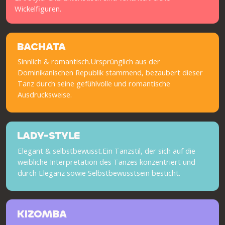
Wickelfiguren.
BACHATA
Sinnlich & romantisch.Ursprünglich aus der
Dominikanischen Republik stammend, bezaubert dieser
Tanz durch seine gefühlvolle und romantische
Ausdrucksweise.
LADY-STYLE
Elegant & selbstbewusst.Ein Tanzstil, der sich auf die
weibliche Interpretation des Tanzes konzentriert und
durch Eleganz sowie Selbstbewusstsein besticht.
KIZOMBA