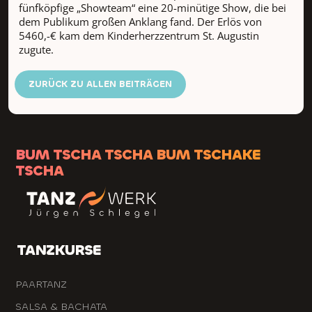
fünfköpfige „Showteam“ eine 20-minütige Show, die bei
dem Publikum großen Anklang fand. Der Erlös von
5460,-€ kam dem Kinderherzzentrum St. Augustin
zugute.
ZURÜCK ZU ALLEN BEITRÄGEN
BUM TSCHA TSCHA BUM TSCHAKE
TSCHA
TANZKURSE
PAARTANZ
SALSA & BACHATA