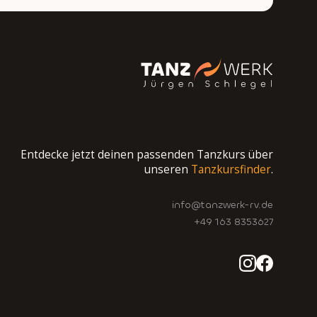
Entdecke jetzt deinen passenden Tanzkurs über
unseren
Tanzkursfinder
.
info@tanzwerk-rv.de
+49 163 8353627