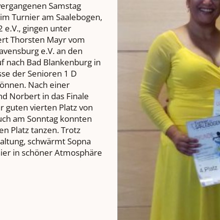
n vergangenen Samstag
eim Turnier am Saalebogen,
 e.V., gingen unter
ert Thorsten Mayr vom
avensburg e.V. an den
uf nach Bad Blankenburg in
sse der Senioren 1 D
können. Nach einer
d Norbert in das Finale
r guten vierten Platz von
Auch am Sonntag konnten
en Platz tanzen. Trotz
taltung, schwärmt Sopna
nier in schöner Atmosphäre