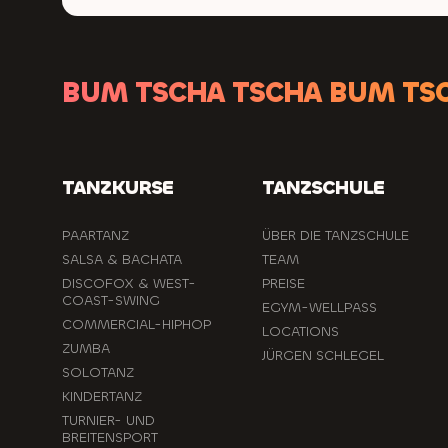
BUM TSCHA TSCHA BUM TS
TANZKURSE
TANZSCHULE
PAARTANZ
ÜBER DIE TANZSCHULE
SALSA & BACHATA
TEAM
DISCOFOX & WEST-
PREISE
COAST-SWING
EGYM-WELLPASS
COMMERCIAL-HIPHOP
LOCATIONS
ZUMBA
JÜRGEN SCHLEGEL
SOLOTANZ
KINDERTANZ
TURNIER- UND
BREITENSPORT