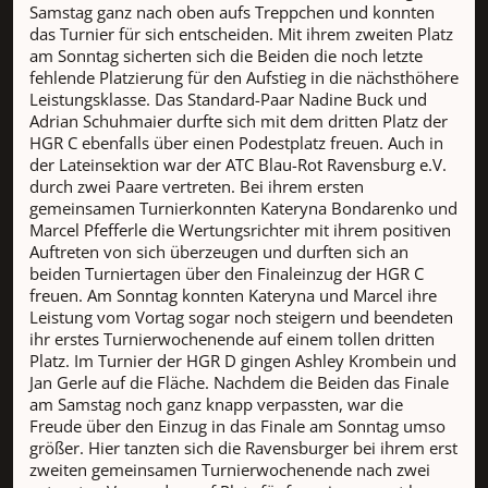
Samstag ganz nach oben aufs Treppchen und konnten
das Turnier für sich entscheiden. Mit ihrem zweiten Platz
am Sonntag sicherten sich die Beiden die noch letzte
fehlende Platzierung für den Aufstieg in die nächsthöhere
Leistungsklasse. Das Standard-Paar Nadine Buck und
Adrian Schuhmaier durfte sich mit dem dritten Platz der
HGR C ebenfalls über einen Podestplatz freuen. Auch in
der Lateinsektion war der ATC Blau-Rot Ravensburg e.V.
durch zwei Paare vertreten. Bei ihrem ersten
gemeinsamen Turnierkonnten Kateryna Bondarenko und
Marcel Pfefferle die Wertungsrichter mit ihrem positiven
Auftreten von sich überzeugen und durften sich an
beiden Turniertagen über den Finaleinzug der HGR C
freuen. Am Sonntag konnten Kateryna und Marcel ihre
Leistung vom Vortag sogar noch steigern und beendeten
ihr erstes Turnierwochenende auf einem tollen dritten
Platz. Im Turnier der HGR D gingen Ashley Krombein und
Jan Gerle auf die Fläche. Nachdem die Beiden das Finale
am Samstag noch ganz knapp verpassten, war die
Freude über den Einzug in das Finale am Sonntag umso
größer. Hier tanzten sich die Ravensburger bei ihrem erst
zweiten gemeinsamen Turnierwochenende nach zwei