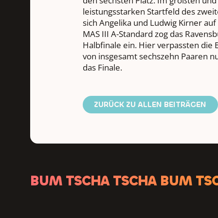
leistungsstarken Startfeld des zwei
sich Angelika und Ludwig Kirner auf 
MAS III A-Standard zog das Ravensb
Halbfinale ein. Hier verpassten die 
von insgesamt sechszehn Paaren nur
das Finale.
ZURÜCK ZU ALLEN BEITRÄGEN
BUM TSCHA TSCHA BUM TS