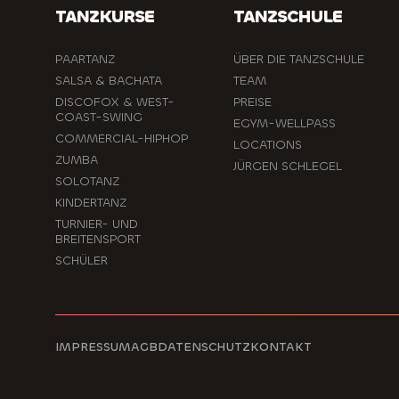
TANZKURSE
TANZSCHULE
PAARTANZ
ÜBER DIE TANZSCHULE
SALSA & BACHATA
TEAM
DISCOFOX & WEST-
PREISE
COAST-SWING
EGYM-WELLPASS
COMMERCIAL-HIPHOP
LOCATIONS
ZUMBA
JÜRGEN SCHLEGEL
SOLOTANZ
KINDERTANZ
TURNIER- UND
BREITENSPORT
SCHÜLER
IMPRESSUM
AGB
DATENSCHUTZ
KONTAKT