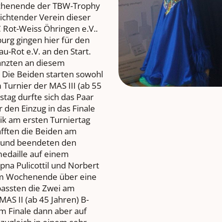
wochenende der TBW-Trophy
srichtender Verein dieser
 Rot-Weiss Öhringen e.V..
urg gingen hier für den
u-Rot e.V. an den Start.
anzten an diesem
Die Beiden starten sowohl
Turnier der MAS III (ab 55
tag durfte sich das Paar
 den Einzug in das Finale
ik am ersten Turniertag
afften die Beiden am
t und beendeten den
medaille auf einem
opna Pulicottil und Norbert
sem Wochenende über eine
passten die Zwei am
AS II (ab 45 Jahren) B-
im Finale dann aber auf
 zugleich in einem sehr