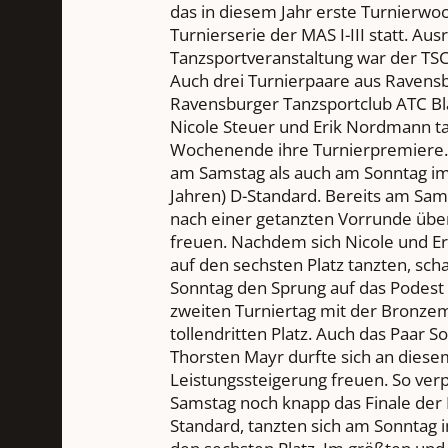
das in diesem Jahr erste Turnier
Turnierserie der MAS I-III statt. Au
Tanzsportveranstaltung war der TSC
Auch drei Turnierpaare aus Ravensb
Ravensburger Tanzsportclub ATC Bla
Nicole Steuer und Erik Nordmann t
Wochenende ihre Turnierpremiere. 
am Samstag als auch am Sonntag im 
Jahren) D-Standard. Bereits am Sams
nach einer getanzten Vorrunde über
freuen. Nachdem sich Nicole und Er
auf den sechsten Platz tanzten, sch
Sonntag den Sprung auf das Podes
zweiten Turniertag mit der Bronze
tollendritten Platz. Auch das Paar S
Thorsten Mayr durfte sich an die
Leistungssteigerung freuen. So ver
Samstag noch knapp das Finale der M
Standard, tanzten sich am Sonntag 
den sechsten Platz. Im größten und