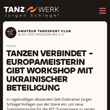
11.4.22
TANZEN VERBINDET -
EUROPAMEISTERIN
GIBT WORKSHOP MIT
UKRAINISCHER
BETEILIGUNG
In regelmäßigen Abständen lädt Clubtrainer Jürgen
Schlegel Kollegen aus der Szene ein, um neue
Trainingsimpulse für die ATC-Turnierpaare zu setzen.