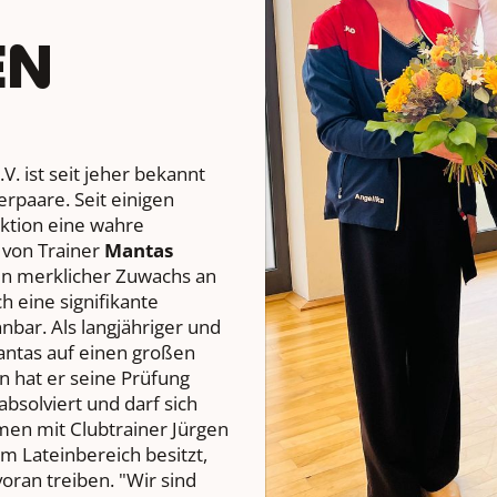
EN
V. ist seit jeher bekannt
erpaare. Seit einigen
ektion eine wahre
 von Trainer
Mantas
 ein merklicher Zuwachs an
h eine signifikante
bar. Als langjähriger und
antas auf einen großen
n hat er seine Prüfung
absolviert und darf sich
men mit Clubtrainer Jürgen
im Lateinbereich besitzt,
voran treiben. "Wir sind