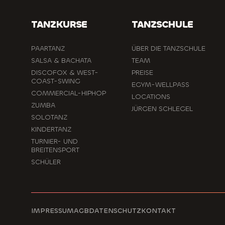
TANZKURSE
TANZSCHULE
PAARTANZ
ÜBER DIE TANZSCHULE
SALSA & BACHATA
TEAM
DISCOFOX & WEST-
PREISE
COAST-SWING
EGYM-WELLPASS
COMMERCIAL-HIPHOP
LOCATIONS
ZUMBA
JÜRGEN SCHLEGEL
SOLOTANZ
KINDERTANZ
TURNIER- UND
BREITENSPORT
SCHÜLER
IMPRESSUM
AGB
DATENSCHUTZ
KONTAKT