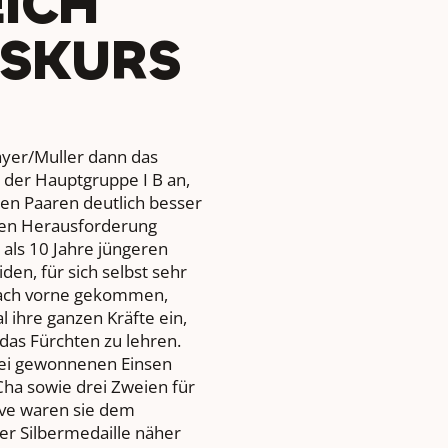
ICH
ESKURS
yer/Muller dann das
e der Hauptgruppe I B an,
en Paaren deutlich besser
ohen Herausforderung
als 10 Jahre jüngeren
den, für sich selbst sehr
 nach vorne gekommen,
 ihre ganzen Kräfte ein,
das Fürchten zu lehren.
wei gewonnenen Einsen
Cha sowie drei Zweien für
ive waren sie dem
der Silbermedaille näher