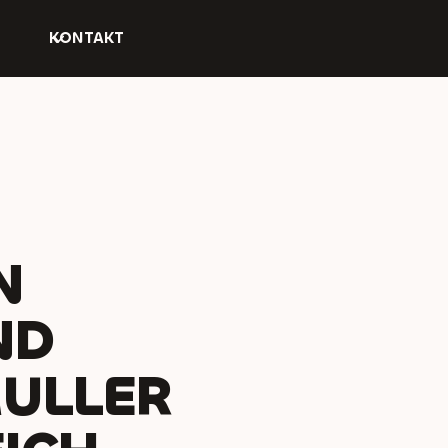
KONTAKT
N
ND
ULLER