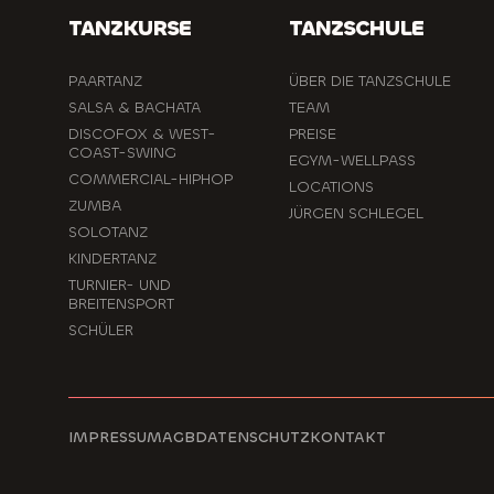
TANZKURSE
TANZSCHULE
PAARTANZ
ÜBER DIE TANZSCHULE
SALSA & BACHATA
TEAM
DISCOFOX & WEST-
PREISE
COAST-SWING
EGYM-WELLPASS
COMMERCIAL-HIPHOP
LOCATIONS
ZUMBA
JÜRGEN SCHLEGEL
SOLOTANZ
KINDERTANZ
TURNIER- UND
BREITENSPORT
SCHÜLER
IMPRESSUM
AGB
DATENSCHUTZ
KONTAKT