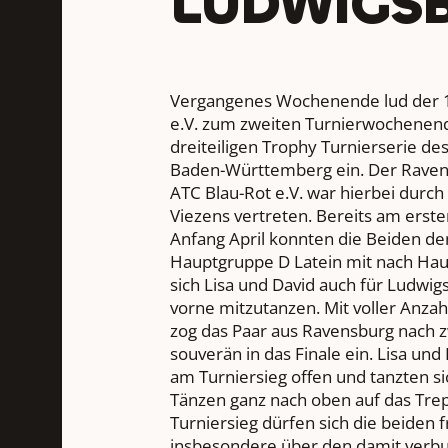
LUDWIGS
Vergangenes Wochenende lud der 1
e.V. zum zweiten Turnierwochenende
dreiteiligen Trophy Turnierserie d
Baden-Württemberg ein. Der Raven
ATC Blau-Rot e.V. war hierbei durch
Viezens vertreten. Bereits am ers
Anfang April konnten die Beiden de
Hauptgruppe D Latein mit nach Ha
sich Lisa und David auch für Ludwigs
vorne mitzutanzen. Mit voller Anza
zog das Paar aus Ravensburg nach 
souverän in das Finale ein. Lisa und
am Turniersieg offen und tanzten s
Tänzen ganz nach oben auf das Tre
Turniersieg dürfen sich die beiden 
insbesondere über den damit verb