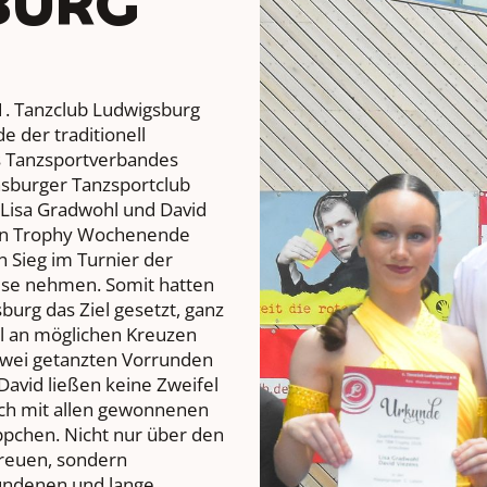
BURG
. Tanzclub Ludwigsburg
 der traditionell
es Tanzsportverbandes
sburger Tanzsportclub
 Lisa Gradwohl und David
ten Trophy Wochenende
n Sieg im Turnier der
use nehmen. Somit hatten
burg das Ziel gesetzt, ganz
hl an möglichen Kreuzen
zwei getanzten Vorrunden
 David ließen keine Zweifel
ich mit allen gewonnenen
ppchen. Nicht nur über den
freuen, sondern
undenen und lange