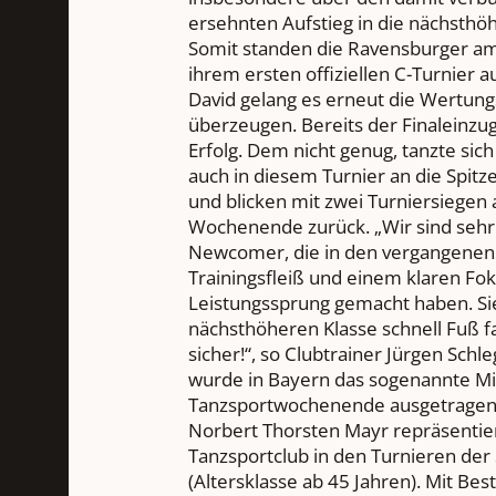
ersehnten Aufstieg in die nächsthöh
Somit standen die Ravensburger am
ihrem ersten offiziellen C-Turnier a
David gelang es erneut die Wertungs
überzeugen. Bereits der Finaleinzug
Erfolg. Dem nicht genug, tanzte sic
auch in diesem Turnier an die Spit
und blicken mit zwei Turniersiegen 
Wochenende zurück. „Wir sind sehr 
Newcomer, die in den vergangenen
Trainingsfleiß und einem klaren Fo
Leistungssprung gemacht haben. Si
nächsthöheren Klasse schnell Fuß fa
sicher!“, so Clubtrainer Jürgen Sch
wurde in Bayern das sogenannte Mi
Tanzsportwochenende ausgetragen. 
Norbert Thorsten Mayr repräsenti
Tanzsportclub in den Turnieren der 
(Altersklasse ab 45 Jahren). Mit B