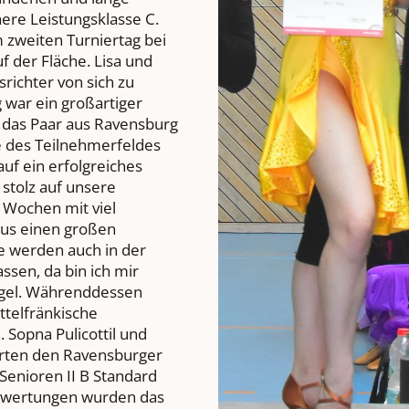
ere Leistungsklasse C.
 zweiten Turniertag bei
uf der Fläche. Lisa und
richter von sich zu
 war ein großartiger
h das Paar aus Ravensburg
ze des Teilnehmerfeldes
auf ein erfolgreiches
stolz auf unsere
 Wochen mit viel
kus einen großen
e werden auch in der
ssen, da bin ich mir
legel. Währenddessen
ttelfränkische
Sopna Pulicottil und
erten den Ravensburger
Senioren II B Standard
estwertungen wurden das