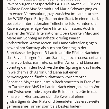
Ravensburger Tanzsportclubs ATC Blau-Rot e.V.. Für das
S-Klasse Paar Max Schmidt und Marie Schwarz ging es
am ersten Veranstaltungstag zunächst im Lateinturnier
der WDSF Open Rising Star an den Start. In einem stark
besetzten internationalen Teilnehmerfeld konnten die
Ravensburger einige Paare hinter sich lassen. Auch im
Turnier der WDSF International Open konnten Max und
Marie am Sonntag an nahezu dreißig Paaren
vorbeiziehen. Aaron Maier und Liana Salzseiler gingen
sowohl am Samstag als auch am Sonntag in der
Startklasse der Jugend B-Latein auf die Fläche. Nachdem
das Ravensburger Paar am Samstag noch haarscharf am
Finale vorbeischrammte, schafften Aaron und Liana am
Sonntag dann den hoch verdienten Sprung in das Finale,
in welchem sich Aaron und Liana auf einen
hervorragenden fünften Platznach vorne tanzen.
Sebastian Mayer und Jasmin Bach starteten in Frankfurt
im Turnier der MAS I A-Latein. Nach einer getanzten Vor-
und Zwischenrunde zogen die Beiden souverän in das
Finale ein. Hier tanzten sich die Zwei auf einen
großartigen dritten Platz und beendeten das erst zweite
gemeinsame Turnier somit als bestes baden-