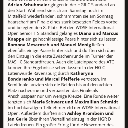
Adrian Schuhmaier
gingen in der HGR C Standard an
den Start. Während sie sich am Samstag noch im
Mittelfeld wiederfanden, schrammten sie am Sonntag
haarscharf am Finale eines stark besetzten Feldes vorbei
und belegten den 8. Platz. Bei den WDSF International-
Open Senior 1 S Standard gelang es
Diana und Marcus
Knappe
einige hochklassige Paare hinter sich zu lassen.
Ramona Mesarosch und Manuel Menig
ließen
ebenfalls einige Paare hinter sich und durften sich über
den Einzug in die erste Zwischenrunde im Turnier der
MAS I C Standardfreuen. Auch die Lateinpaare des ATC
können ihre Ergebnisse sehen lassen: In der HG C
Lateinwurde Ravensburg durch
Katheryna
Bondarenko und Marcel Pfefferle
vertreten. Im
Semifinale tanzten sich die Beiden bis auf den achten
Platz nachvorne und verpassten das Finale als
Anschlusspaar nur um wenige Kreuze. Eine Runde weiter
tanzten sich
Marie Schwarz und Maximilian Schmidt
im hochkarätigen Teilnehmerfeld der WDSF International
Open. Außerdem durften sich
Ashley Krombein und
Jan Gerle
über ihren Viertelfinaleinzug in der HGR D
Latein freuen. Ein großer Erfolg für die Newcomer des