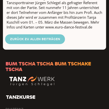
Tanzsporttrainer Jürgen Schlegel als gefragter Referent
mit von der Partie. Seit nunmehr 11 Jahren unterrichtet
er dort Teilnehmer vom Anfänger bis hin zum Profi. Auch
dieses Jahr wird er zusammen mit Profitänzerin Tanja
Kuschill vom 01. – 05. März die Massen bewegen. Mehr
Infos und Karten unter www.euro-dance-festival.de
ZURÜCK ZU ALLEN BEITRÄGEN
BUM TSCHA TSCHA BUM TSCHAKE
TSCHA
TANZKURSE