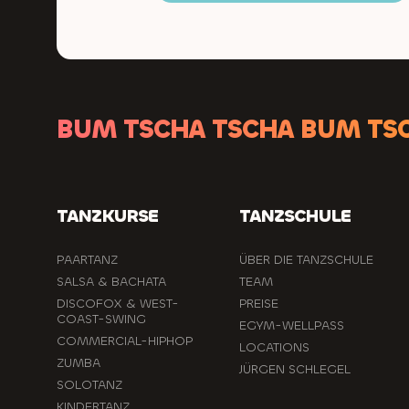
BUM TSCHA TSCHA BUM TS
TANZKURSE
TANZSCHULE
PAARTANZ
ÜBER DIE TANZSCHULE
SALSA & BACHATA
TEAM
DISCOFOX & WEST-
PREISE
COAST-SWING
EGYM-WELLPASS
COMMERCIAL-HIPHOP
LOCATIONS
ZUMBA
JÜRGEN SCHLEGEL
SOLOTANZ
KINDERTANZ