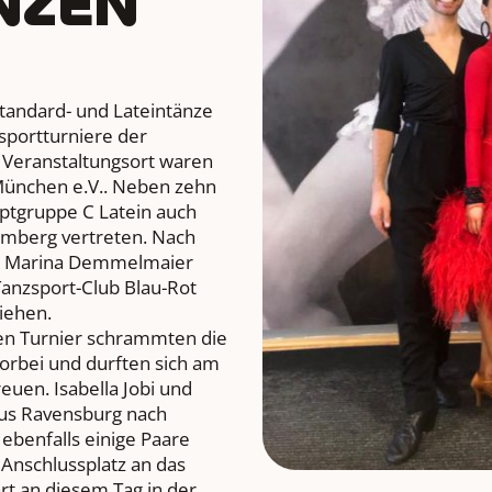
NZEN
tandard- und Lateintänze
portturniere der
 Veranstaltungsort waren
München e.V.. Neben zehn
ptgruppe C Latein auch
emberg vertreten. Nach
es Marina Demmelmaier
anzsport-Club Blau-Rot
ziehen.
en Turnier schrammten die
vorbei und durften sich am
euen. Isabella Jobi und
aus Ravensburg nach
ebenfalls einige Paare
 Anschlussplatz an das
art an diesem Tag in der