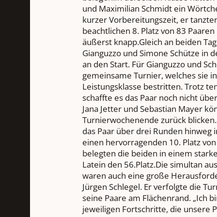
und Maximilian Schmidt ein Wörtch
kurzer Vorbereitungszeit, er tanzte
beachtlichen 8. Platz von 83 Paaren
äußerst knapp.Gleich an beiden Ta
Gianguzzo und Simone Schütze in d
an den Start. Für Gianguzzo und Sch
gemeinsame Turnier, welches sie i
Leistungsklasse bestritten. Trotz 
schaffte es das Paar noch nicht übe
Jana Jetter und Sebastian Mayer kön
Turnierwochenende zurück blicken.
das Paar über drei Runden hinweg i
einen hervorragenden 10. Platz vo
belegten die beiden in einem stark
Latein den 56.Platz.Die simultan a
waren auch eine große Herausforde
Jürgen Schlegel. Er verfolgte die Tu
seine Paare am Flächenrand. „Ich bi
jeweiligen Fortschritte, die unsere 