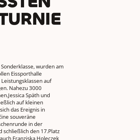
STEN A
URNIER
r Sonderklasse, wurden am
len Eissporthalle
d Leistungsklassen auf
agen. Nahezu 3000
en.Jessica Späth und
eßlich auf kleinen
ich das Ereignis in
Eine souveräne
ischenrunde in der
schließlich den 17.Platz
 auch Franziska Holeczek