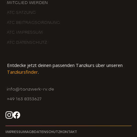
MITGLIED WERDEN
ATC SATZUNG
ATC BEITRAGSORDNUNG
ATC IMPRESSUM
ATC DATENSCHUTZ
Entdecke jetzt deinen passenden Tanzkurs über unseren
Tanzkursfinder
.
info@tanzwerk-rv.de
+49 163 8353627
IMPRESSUM
AGB
DATENSCHUTZ
KONTAKT