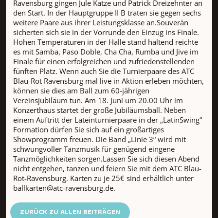
Ravensburg gingen Jule Katze und Patrick Dreizehnter an
den Start. In der Hauptgruppe II B traten sie gegen sechs
weitere Paare aus ihrer Leistungsklasse an.Souverän
sicherten sich sie in der Vorrunde den Einzug ins Finale.
Hohen Temperaturen in der Halle stand haltend reichte
es mit Samba, Paso Doble, Cha Cha, Rumba und Jive im
Finale für einen erfolgreichen und zufriedenstellenden
fünften Platz. Wenn auch Sie die Turnierpaare des ATC
Blau-Rot Ravensburg mal live in Aktion erleben möchten,
können sie dies am Ball zum 60-jährigen
Vereinsjubiläum tun. Am 18. Juni um 20.00 Uhr im
Konzerthaus startet der große Jubiläumsball. Neben
einem Auftritt der Lateinturnierpaare in der „LatinSwing“
Formation dürfen Sie sich auf ein großartiges
Showprogramm freuen. Die Band „Linie 3“ wird mit
schwungvoller Tanzmusik für genügend eingene
Tanzmöglichkeiten sorgen.Lassen Sie sich diesen Abend
nicht entgehen, tanzen und feiern Sie mit dem ATC Blau-
Rot-Ravensburg. Karten zu je 25€ sind erhältlich unter
ballkarten@atc-ravensburg.de.
ZURÜCK ZU ALLEN BEITRÄGEN