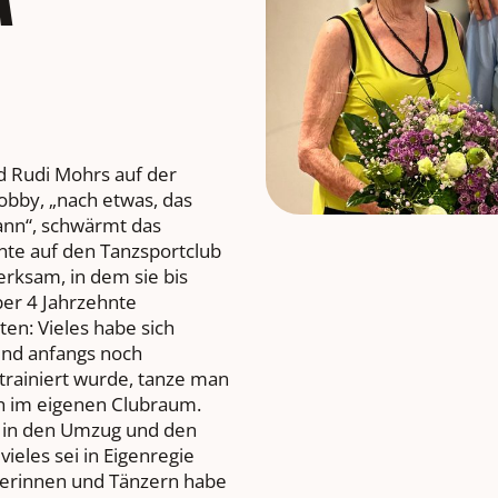
M
d Rudi Mohrs auf der
by, „nach etwas, das
ann“, schwärmt das
nte auf den Tanzsportclub
rksam, in dem sie bis
ber 4 Jahrzehnte
ten: Vieles habe sich
end anfangs noch
 trainiert wurde, tanze man
ch im eigenen Clubraum.
t in den Umzug und den
ieles sei in Eigenregie
zerinnen und Tänzern habe