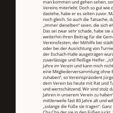
man kommen und gehen sehen, sow
Vereins miterlebt. Doch so gut wi
dastehe, habe er es selten zuvor. 
noch gleich. So auch die Tatsache, d
„immer dieselben“ seien, die sich 
Das sei zwar sehr schade, habe sie 
weiterhin ihren Beitrag für die Geme
Vereinsfesten, der Mithilfe bei stä
oder bei der Ausrichtung von Turnier
der Eschach-Halle ausgetragen wurd
zuverlässige und fleißige Helfer. „I
Jahre im Verein und kann mich nicht
eine Mitgliederversammlung ohne E
zuhaben“, so Vereinspräsident Jürge
dem Verein bis heute mit Rat und Tat
und wertschätzend. Wir sind stolz da
Jahren in unserem Verein zu haben“
mittlerweile fast 80 Jahre alt und wi
„solange die Füße sie tragen“. Ganz
Cha Cha der sie in den Füßen juckt. 