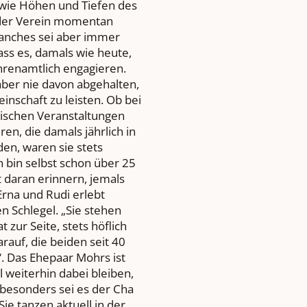
ie Höhen und Tiefen des
e der Verein momentan
Manches sei aber immer
ass es, damals wie heute,
ehrenamtlich engagieren.
aber nie davon abgehalten,
inschaft zu leisten. Ob bei
dtischen Veranstaltungen
en, die damals jährlich in
en, waren sie stets
ch bin selbst schon über 25
 daran erinnern, jemals
rna und Rudi erlebt
n Schlegel. „Sie stehen
 zur Seite, stets höflich
rauf, die beiden seit 40
. Das Ehepaar Mohrs ist
ll weiterhin dabei bleiben,
 besonders sei es der Cha
Sie tanzen aktuell in der